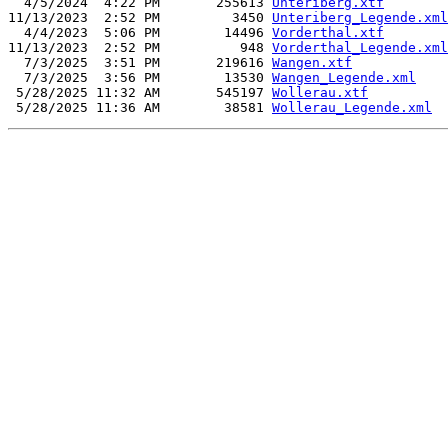
  4/5/2024  4:22 PM       255613 
Unteriberg.xtf
11/13/2023  2:52 PM         3450 
Unteriberg_Legende.xml
  4/4/2023  5:06 PM        14496 
Vorderthal.xtf
11/13/2023  2:52 PM          948 
Vorderthal_Legende.xml
  7/3/2025  3:51 PM       219616 
Wangen.xtf
  7/3/2025  3:56 PM        13530 
Wangen_Legende.xml
 5/28/2025 11:32 AM       545197 
Wollerau.xtf
 5/28/2025 11:36 AM        38581 
Wollerau_Legende.xml