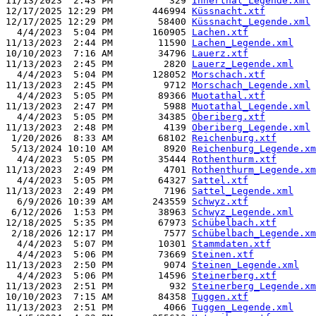
11/13/2023  2:43 PM          329 
Innerthal_Legende.xml
12/17/2025 12:29 PM       446994 
Küssnacht.xtf
12/17/2025 12:29 PM        58400 
Küssnacht_Legende.xml
  4/4/2023  5:04 PM       160905 
Lachen.xtf
11/13/2023  2:44 PM        11590 
Lachen_Legende.xml
10/10/2023  7:16 AM        34796 
Lauerz.xtf
11/13/2023  2:45 PM         2820 
Lauerz_Legende.xml
  4/4/2023  5:04 PM       128052 
Morschach.xtf
11/13/2023  2:45 PM         9712 
Morschach_Legende.xml
  4/4/2023  5:05 PM        89366 
Muotathal.xtf
11/13/2023  2:47 PM         5988 
Muotathal_Legende.xml
  4/4/2023  5:05 PM        34385 
Oberiberg.xtf
11/13/2023  2:48 PM         4139 
Oberiberg_Legende.xml
 1/20/2026  8:33 AM        68102 
Reichenburg.xtf
 5/13/2024 10:10 AM         8920 
Reichenburg_Legende.xm
  4/4/2023  5:05 PM        35444 
Rothenthurm.xtf
11/13/2023  2:49 PM         4701 
Rothenthurm_Legende.xm
  4/4/2023  5:05 PM        64327 
Sattel.xtf
11/13/2023  2:49 PM         7196 
Sattel_Legende.xml
  6/9/2026 10:39 AM       243559 
Schwyz.xtf
 6/12/2026  1:53 PM        38963 
Schwyz_Legende.xml
12/18/2025  5:35 PM        67973 
Schübelbach.xtf
 2/18/2026 12:17 PM         7577 
Schübelbach_Legende.xm
  4/4/2023  5:07 PM        10301 
Stammdaten.xtf
  4/4/2023  5:06 PM        73669 
Steinen.xtf
11/13/2023  2:50 PM         9074 
Steinen_Legende.xml
  4/4/2023  5:06 PM        14596 
Steinerberg.xtf
11/13/2023  2:51 PM          932 
Steinerberg_Legende.xm
10/10/2023  7:15 AM        84358 
Tuggen.xtf
11/13/2023  2:51 PM         4066 
Tuggen_Legende.xml