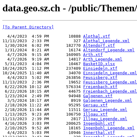
data.geo.sz.ch - /public/Themen
[To Parent Directory]
  4/4/2023  4:59 PM        10888 
Alpthal.xtf
11/13/2023  2:33 PM          327 
Alpthal_Legende.xml
 1/30/2024  6:02 PM       182770 
Altendorf.xtf
 1/31/2024  8:21 AM        16174 
Altendorf_Legende.xml
  4/7/2026  9:15 AM       160905 
Arth.xtf
  4/7/2026  9:19 AM        14817 
Arth_Legende.xml
 5/31/2023  4:04 PM        10467 
BasketID.xlsx
10/24/2025  1:12 PM       237409 
Einsiedeln.xtf
10/24/2025 11:40 AM        34070 
Einsiedeln_Legende.xml
  4/4/2023  5:02 PM       263856 
Feusisberg.xtf
11/13/2023  2:36 PM        19652 
Feusisberg_Legende.xml
 6/22/2026 10:12 AM       576334 
Freienbach.xtf
 6/22/2026 10:15 AM        44675 
Freienbach_Legende.xml
 1/23/2024  2:49 PM        94948 
Galgenen.xtf
  3/5/2024 10:17 AM         8919 
Galgenen_Legende.xml
 2/18/2026 11:22 AM        95295 
Gersau.xtf
 2/18/2026 11:44 AM        11511 
Gersau_Legende.xml
 1/13/2025  9:23 AM       106750 
Illgau.xtf
11/13/2023  2:39 PM         2817 
Illgau_Legende.xml
 4/16/2026  3:03 PM       200625 
Ingenbohl.xtf
 2/10/2025  9:52 AM        18165 
Ingenbohl_Legende.xml
  4/4/2023  5:03 PM        10946 
Innerthal.xtf