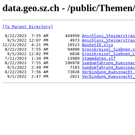
data.geo.sz.ch - /public/Themen
[To Parent Directory]
 8/22/2023  7:55 AM       444950 
Anschluss_Steinerstras
  9/5/2022 12:07 PM         4973 
Anschluss_Steinerstras
12/23/2022  4:21 PM        10523 
BasketID.xlsx
 8/22/2023  7:55 AM        94899 
Grosskreisel_Siebnen.x
  9/5/2022 12:02 PM         6838 
Grosskreisel_Siebnen_L
 7/11/2023  1:34 PM        13989 
Stammdaten.xtf
 8/22/2023  7:55 AM       196978 
Suedumfahrung_Kuessnac
  9/5/2022  2:49 PM         7183 
Suedumfahrung_Kuessnac
 8/22/2023  7:56 AM        73028 
Verbindung_Kuessnacht.
  9/5/2022  2:47 PM         2821 
Verbindung_Kuessnacht_